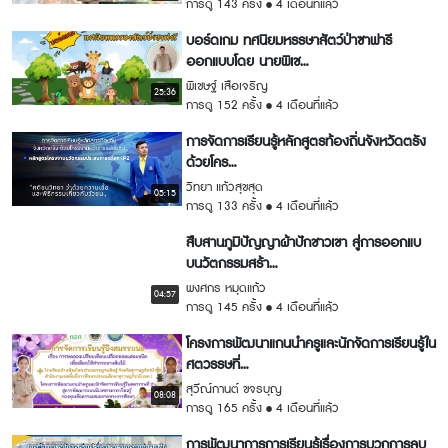
การดู 143 ครั้ง
4 เดือนที่แล้ว
บอร์ดเกม ทศนิยมหรรษาสัตว์ป่าซาฟารี
ออกแบบโดย นายพิเช...
พิเชษฐ์ เสือเจริญ
25:36
การดู 152 ครั้ง
4 เดือนที่แล้ว
การจัดการเรียนรู้หลักสูตรท้องถิ่นจังหวัดตรัง
ด้วยโคร...
วิทยา แก้วสุขสุด
05:15
การดู 133 ครั้ง
4 เดือนที่แล้ว
สืบสานภูมิปัญญาผ้าปักชาวเขา สู่การออกแบ
บนวัตกรรมสร้า...
พงศกร หมุดแก้ว
04:57
การดู 145 ครั้ง
4 เดือนที่แล้ว
โครงการพัฒนาแกนนำครูและนักจัดการเรียนรู้ใน
ศตวรรษที่...
สุวีณ์กานต์ ขจรบุญ
08:08
การดู 165 ครั้ง
4 เดือนที่แล้ว
การพัฒนาการการเรียนรู้เรื่องการบวกการลบ