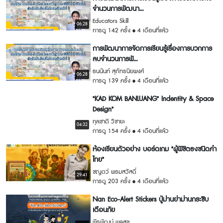
จำนวนการพัฒนา...
Educators Skill
06:28
การดู 142 ครั้ง
4 เดือนที่แล้ว
การพัฒนาการจัดการเรียนรู้เรื่องการบวกการ
ลบจำนวนการพั...
ธนนันท์ สุภัทรนิยพงศ์
06:28
การดู 139 ครั้ง
4 เดือนที่แล้ว
"KAD KOM BANLUANG" Indentity & Space
Design"
กุลชาติ วิชายะ
04:32
การดู 154 ครั้ง
4 เดือนที่แล้ว
ห้องเรียนตัวอย่าง บอร์ดเกม "ผู้พิชิตธงชนิดคำ
ไทย"
ชญตว์ พรมสวัสดิ์
29:41
การดู 203 ครั้ง
4 เดือนที่แล้ว
Nan Eco-Alert Stickers ปู่ม่านย่าม่านกระซิบ
เตือนภัย
พีรพัฒน์ พูลสุข