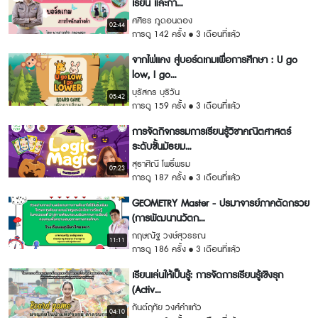
เรียน และกา...
ศศิธร ภูดอนตอง
02:44
การดู 142 ครั้ง
3 เดือนที่แล้ว
จากไพ่เเคง สู่บอร์ดเกมเพื่อการศึกษา : U go
low, I go...
บุรัสกร บุริวัน
05:42
การดู 159 ครั้ง
3 เดือนที่แล้ว
การจัดกิจกรรมการเรียนรู้วิชาคณิตศาสตร์
ระดับชั้นมัธยม...
สุธาศิณี โพธิ์พรม
07:23
การดู 187 ครั้ง
3 เดือนที่แล้ว
GEOMETRY Master - ปรมาจารย์ภาคตัดกรวย
(การพัฒนานวัตก...
กฤษณัฐ วงษ์สุวรรณ
11:11
การดู 186 ครั้ง
3 เดือนที่แล้ว
เรียนเล่นให้เป็นรู้: การจัดการเรียนรู้เชิงรุก
(Activ...
กันต์ฤทัย วงศ์คำแก้ว
04:10