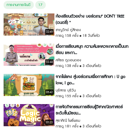
การงานการเงินดี
17
ห้องเรียนตัวอย่าง บอร์ดเกม" DON’T TREE
(ดนตรี่) "
ชาญวิทย์ ภู่สีทอง
32:45
การดู 158 ครั้ง
18 วันที่แล้ว
เมื่อการเรียนสนุก ความล้มเหลวจะกลายเป็นบท
เรียน และกา...
ศศิธร ภูดอนตอง
02:44
การดู 138 ครั้ง
3 เดือนที่แล้ว
จากไพ่เเคง สู่บอร์ดเกมเพื่อการศึกษา : U go
low, I go...
บุรัสกร บุริวัน
05:42
การดู 155 ครั้ง
3 เดือนที่แล้ว
การจัดกิจกรรมการเรียนรู้วิชาคณิตศาสตร์
ระดับชั้นมัธยม...
สุธาศิณี โพธิ์พรม
07:23
การดู 181 ครั้ง
3 เดือนที่แล้ว