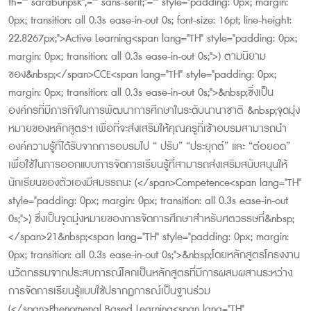
th="" sarabunpsk",="" sans-serif;"="" style="padding: 0px; margin:
0px; transition: all 0.3s ease-in-out 0s; font-size: 16pt; line-height:
22.8267px;">Active Learning<span lang="TH" style="padding: 0px;
margin: 0px; transition: all 0.3s ease-in-out 0s;">) ตามนิยาม
ของ&nbsp;</span>CCE<span lang="TH" style="padding: 0px;
margin: 0px; transition: all 0.3s ease-in-out 0s;">&nbsp;ซึ่งเป็น
องค์กรที่มีภารกิจในการพัฒนาการศึกษาในระดับนานาชาติ &nbsp;จุดมุ่ง
หมายของหลักสูตรฯ เพื่อที่จะส่งเสริมให้คุณครูที่เข้าอบรมสามารถนำ
องค์ความรู้ที่ได้รับจากการอบรมไป “ ปรับ” “ประยุกต์” และ “ต่อยอด”
เพื่อใช้ในการออกแบบการจัดการเรียนรู้ที่สามารถส่งเสริมสนับสนุนให้
นักเรียนของตัวเองมีสมรรถนะ (</span>Competence<span lang="TH"
style="padding: 0px; margin: 0px; transition: all 0.3s ease-in-out
0s;">) ซึ่งเป็นจุดมุ่งหมายของการจัดการศึกษาสำหรับศตวรรษที่&nbsp;
</span>21&nbsp;<span lang="TH" style="padding: 0px; margin:
0px; transition: all 0.3s ease-in-out 0s;">&nbsp;โดยหลักสูตรโครงงาน
นวัตกรรมจากประสบการณ์โลกเป็นหลักสูตรที่มีการผสมผสานระหว่าง
การจัดการเรียนรู้แบบใช้ปรากฏการณ์เป็นฐานร่วม
(</span>Phenomenal Based Learning<span lang="TH"