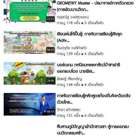
GEOMETRY Master - ปรมาจารย์ภาคตัดกรวย
(การพัฒนานวัตก...
กฤษณัฐ วงษ์สุวรรณ
11:11
การดู 178 ครั้ง
3 เดือนที่แล้ว
เรียนเล่นให้เป็นรู้: การจัดการเรียนรู้เชิงรุก
(Activ...
กันต์ฤทัย วงศ์คำแก้ว
04:10
การดู 139 ครั้ง
4 เดือนที่แล้ว
บอร์ดเกม ทศนิยมหรรษาสัตว์ป่าซาฟารี
ออกแบบโดย นายพิเช...
พิเชษฐ์ เสือเจริญ
25:36
การดู 148 ครั้ง
4 เดือนที่แล้ว
การจัดการเรียนรู้หลักสูตรท้องถิ่นจังหวัดตรัง
ด้วยโคร...
วิทยา แก้วสุขสุด
05:15
การดู 131 ครั้ง
4 เดือนที่แล้ว
สืบสานภูมิปัญญาผ้าปักชาวเขา สู่การออกแบ
บนวัตกรรมสร้า...