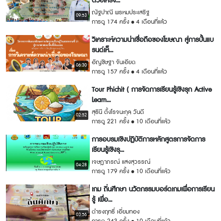
ด้วยโครง...
ณัฐปาณี พรหมประเสริฐ
09:53
การดู 174 ครั้ง
4 เดือนที่แล้ว
วิเคราะห์ความน่าเชื่อถือของโฆษณา สู่การปั้นแบ
รนด์เห็...
อัญชิษฐา จันเอียด
06:30
การดู 157 ครั้ง
4 เดือนที่แล้ว
Tour Phichit ( การจัดการเรียนรู้เชิงรุก Active
Learn...
สุธินี ตั้งโรจนะกุล วันดี
02:52
การดู 221 ครั้ง
10 เดือนที่แล้ว
การอบรมเชิงปฏิบัติการหลักสูตรการจัดการ
เรียนรู้เชิงรุ...
เจษฎาภรณ์ แสงสุวรรณ์
04:28
การดู 179 ครั้ง
10 เดือนที่แล้ว
เกม ถิ่นศึกษา นวัตกรรมบอร์ดเกมเพื่อการเรียน
รู้ เพื่อ...
ดำรงฤทธิ์ เอี่ยมทอง
03:56