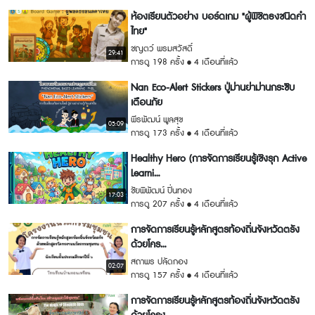
ห้องเรียนตัวอย่าง บอร์ดเกม "ผู้พิชิตธงชนิดคำ
ไทย"
ชญตว์ พรมสวัสดิ์
29:41
การดู 198 ครั้ง
4 เดือนที่แล้ว
Nan Eco-Alert Stickers ปู่ม่านย่าม่านกระซิบ
เตือนภัย
พีรพัฒน์ พูลสุข
05:09
การดู 173 ครั้ง
4 เดือนที่แล้ว
Healthy Hero (การจัดการเรียนรู้เชิงรุก Active
Learni...
ชัยพิพัฒน์ ปิ่นทอง
17:03
การดู 207 ครั้ง
4 เดือนที่แล้ว
การจัดการเรียนรู้หลักสูตรท้องถิ่นจังหวัดตรัง
ด้วยโคร...
สถาพร ปลัดกอง
02:07
การดู 157 ครั้ง
4 เดือนที่แล้ว
การจัดการเรียนรู้หลักสูตรท้องถิ่นจังหวัดตรัง